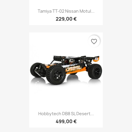
Tamiya TT-02 Nissan Motul...
229,00 €
favorite_border
Hobbytech DB8 SL Desert...
499,00 €