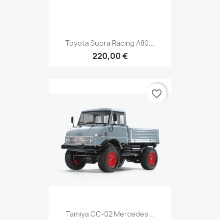
Toyota Supra Racing A80...
220,00 €
favorite_border
Tamiya CC-02 Mercedes...