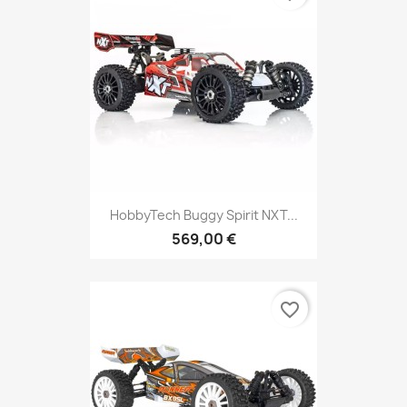
HobbyTech Buggy Spirit NXT...
569,00 €
favorite_border