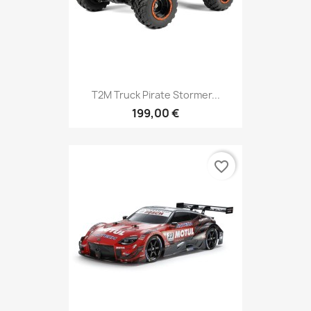
T2M Truck Pirate Stormer...
199,00 €
favorite_border