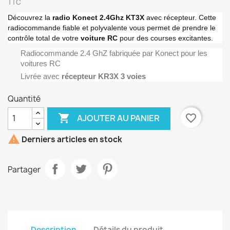
TTC
Découvrez la
radio Konect 2.4Ghz KT3X
avec récepteur. Cette
radiocommande fiable et polyvalente vous permet de prendre le
contrôle total de votre
voiture RC
pour des courses excitantes.
Radiocommande 2.4 GhZ fabriquée par Konect pour les
voitures RC
Livrée avec
récepteur KR3X 3 voies
Quantité

favorite_border
AJOUTER AU PANIER

Derniers articles en stock
Partager
Description
Détails du produit