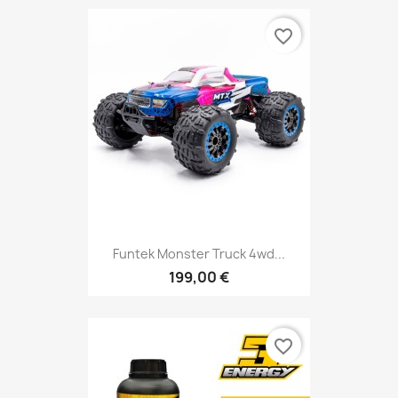
favorite_border
Funtek Monster Truck 4wd...
199,00 €
favorite_border