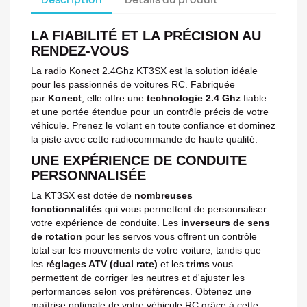
LA FIABILITÉ ET LA PRÉCISION AU
RENDEZ-VOUS
La radio Konect 2.4Ghz KT3SX est la solution idéale
pour les passionnés de voitures RC. Fabriquée
par
Konect
, elle offre une
technologie 2.4 Ghz
fiable
et une portée étendue pour un contrôle précis de votre
véhicule. Prenez le volant en toute confiance et dominez
la piste avec cette radiocommande de haute qualité.
UNE EXPÉRIENCE DE CONDUITE
PERSONNALISÉE
La KT3SX est dotée de
nombreuses
fonctionnalités
qui vous permettent de personnaliser
votre expérience de conduite. Les
inverseurs de sens
de rotation
pour les servos vous offrent un contrôle
total sur les mouvements de votre voiture, tandis que
les
réglages ATV (dual rate)
et les
trims
vous
permettent de corriger les neutres et d'ajuster les
performances selon vos préférences. Obtenez une
maîtrise optimale de votre véhicule RC grâce à cette