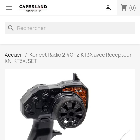
shopping_cart


(0)
search
Accueil
Konect Radio 2.4Ghz KT3X avec Récepteur
KN-KT3X/SET