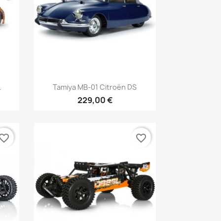
Aperçu rapide

.
Tamiya MB-01 Citroën DS
229,00 €
vorite_border
favorite_border