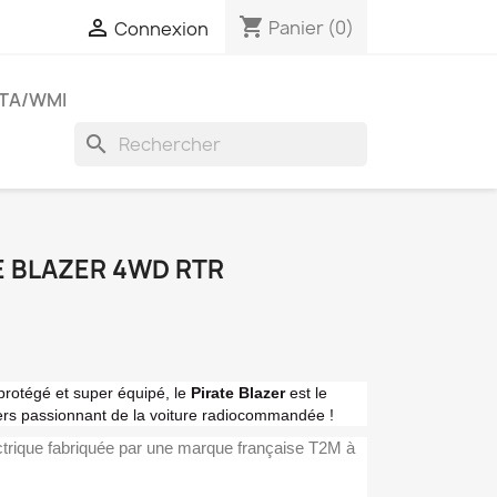
shopping_cart

Panier
(0)
Connexion
TA/WMI
search
E BLAZER 4WD RTR
 protégé et super équipé, le
Pirate Blazer
est le
vers passionnant de la voiture radiocommandée !
trique fabriquée par une marque française T2M à