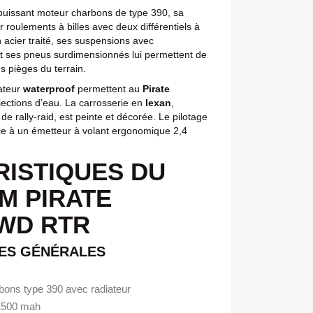
puissant moteur charbons de type 390, sa
 roulements à billes avec deux différentiels à
 acier traité, ses suspensions avec
t ses pneus surdimensionnés lui permettent de
s pièges du terrain.
iateur
waterproof
permettent au
Pirate
jections d’eau. La carrosserie en
lexan
,
de rally‐raid, est peinte et décorée. Le pilotage
grâce à un émetteur à volant ergonomique 2,4
ISTIQUES DU
M PIRATE
WD RTR
ES GÉNÉRALES
bons type 390 avec radiateur
 1500 mah