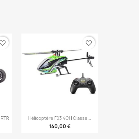
vorite_border
favorite_border
Aperçu rapide

 RTR
Hélicoptère F03 4CH Classe...
140,00 €