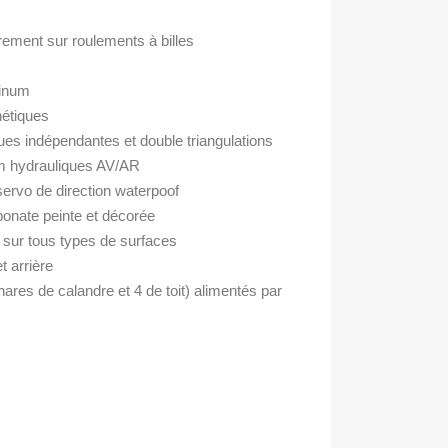
ement sur roulements à billes
minum
étiques
es indépendantes et double triangulations
m hydrauliques AV/AR
servo de direction waterpoof
bonate peinte et décorée
 sur tous types de surfaces
t arrière
ares de calandre et 4 de toit) alimentés par