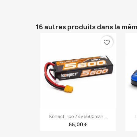
16 autres produits dans la mêm
favorite_border
Aperçu rapide

Konect Lipo 7.4v 5600mah...
T
55,00 €