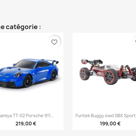
e catégorie :
favorite_border
fa
Aperçu rapide
Aperçu rapide


amiya TT-02 Porsche 911...
Funtek Buggy 4wd SBX Sport
219,00 €
199,00 €