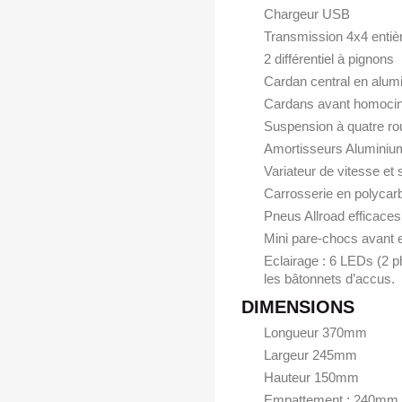
Chargeur USB
Transmission 4x4 entièr
2 différentiel à pignons
Cardan central en alu
Cardans avant homocin
Suspension à quatre rou
Amortisseurs Aluminiu
Variateur de vitesse et 
Carrosserie en polycar
Pneus Allroad efficaces
Mini pare‐chocs avant e
Eclairage : 6 LEDs (2 ph
les bâtonnets d’accus.
DIMENSIONS
Longueur 370mm
Largeur 245mm
Hauteur 150mm
Empattement : 240mm