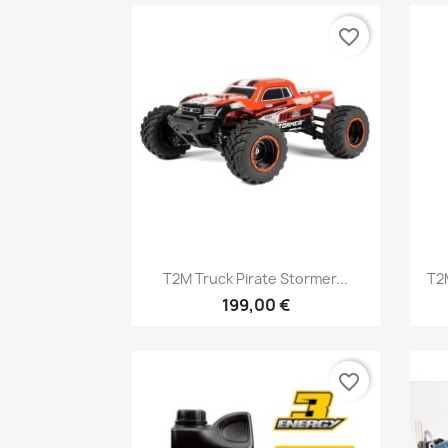
favorite_border
Aperçu rapide

T2M Truck Pirate Stormer...
T2
199,00 €
favorite_border