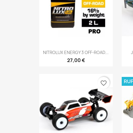
Aperçu rapide

NITROLUX ENERGY 3 OFF-ROAD...
27,00 €
RUP
favorite_border