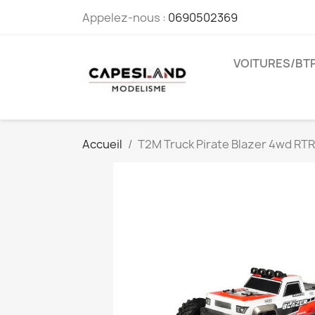
Appelez-nous :
0690502369
VOITURES/BT
Accueil
T2M Truck Pirate Blazer 4wd RTR