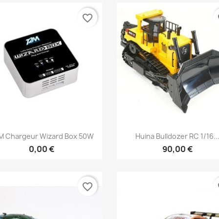
favorite_border
fa
Aperçu rapide
Aperçu rapide


M Chargeur Wizard Box 50W
Huina Bulldozer RC 1/16..
0,00 €
90,00 €
favorite_border
fa