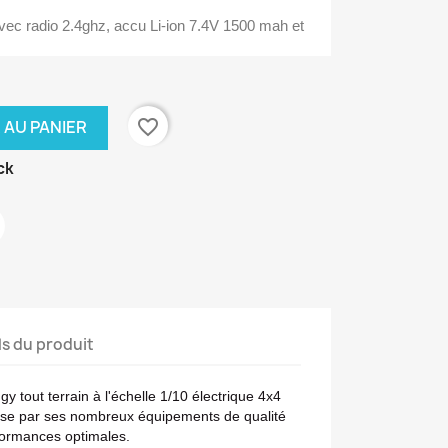
ec radio 2.4ghz, accu Li-ion 7.4V 1500 mah et
favorite_border
 AU PANIER
ck
ls du produit
ggy
tout terrain à l'échelle 1/10 électrique 4x4
érise par ses nombreux équipements de qualité
rformances optimales.