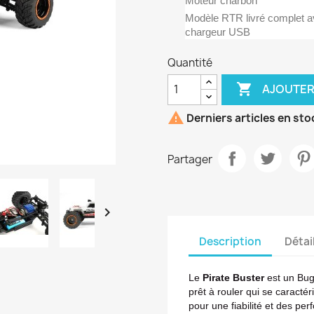
Moteur charbon
Modèle RTR livré complet av
chargeur USB
Quantité

AJOUTER

Derniers articles en sto
Partager

Description
Détai
Le
Pirate Buster
est un Bu
prêt à rouler qui se caract
pour une fiabilité et des pe